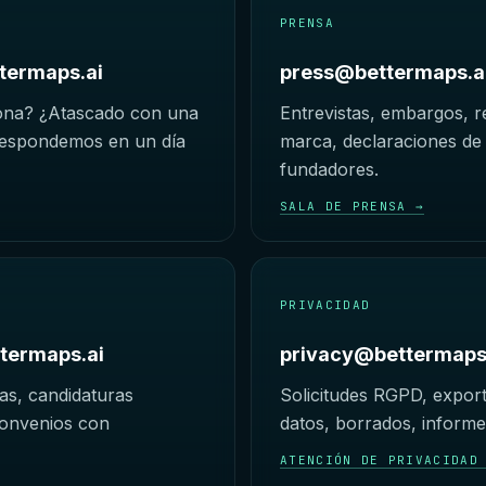
PRENSA
termaps.ai
press@bettermaps.a
ona? ¿Atascado con una
Entrevistas, embargos, 
Respondemos en un día
marca, declaraciones de 
fundadores.
SALA DE PRENSA →
PRIVACIDAD
termaps.ai
privacy@bettermaps
as, candidaturas
Solicitudes RGPD, expor
onvenios con
datos, borrados, informe
ATENCIÓN DE PRIVACIDAD