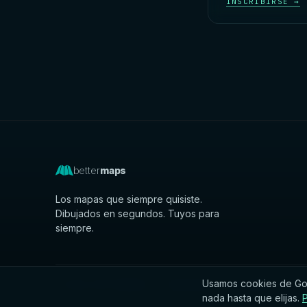
INSCRIBIRSE →
better
maps
Los mapas que siempre quisiste.
Dibujados en segundos. Tuyos para
siempre.
Usamos cookies de Goog
© 2026 BETTERMAPS · DIBUJADO EN ASTURIAS
nada hasta que elijas.
P