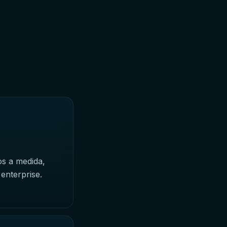
i
os a medida,
enterprise.