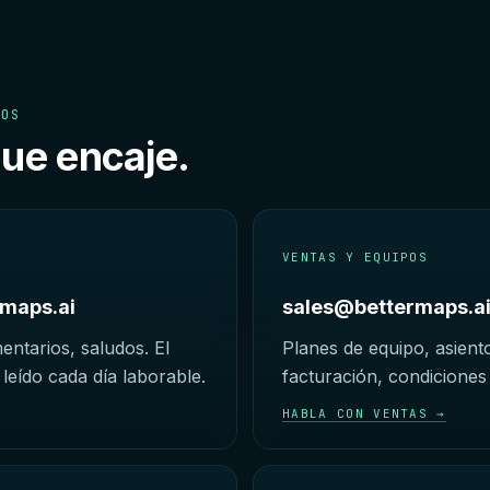
TOS
que encaje.
VENTAS Y EQUIPOS
maps.ai
sales@bettermaps.a
ntarios, saludos. El
Planes de equipo, asient
leído cada día laborable.
facturación, condiciones 
HABLA CON VENTAS →