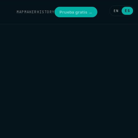
EN
ES
MAPMAKER
HISTORY
Prueba gratis →