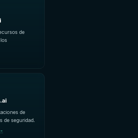
i
recursos de
los
.ai
taciones de
s de seguridad.
 →